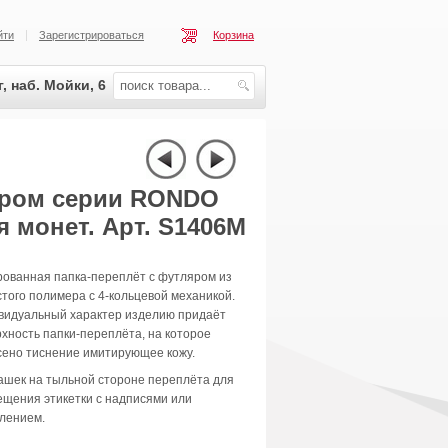
йти
Зарегистрироваться
Корзина
, наб. Мойки, 6
яром серии RONDO
 монет. Арт. S1406M
рованная папка-переплёт с футляром из
того полимера с 4-кольцевой механикой.
видуальный характер изделию придаёт
хность папки-переплёта, на которое
сено тиснение имитирующее кожу.
ашек на тыльной стороне переплёта для
щения этикетки с надписями или
влением.