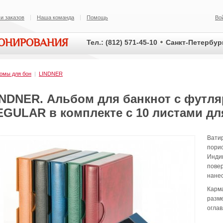
и заказов
Наша команда
Помощь
Во
ИОНИРОВАНИЯ
Тел.: (812) 571-45-10
Санкт-Петербург
омы для бон
|
LINDNER
INDNER. Альбом для банкнот с футл
EGULAR в комплекте с 10 листами для
Вати
порис
Инди
повер
нане
Карм
разме
огла