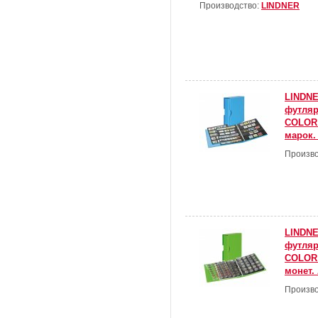
Производство:
LINDNER
LINDNE
футля
COLOR 
марок.
Произво
LINDNE
футля
COLOR 
монет.
Произво