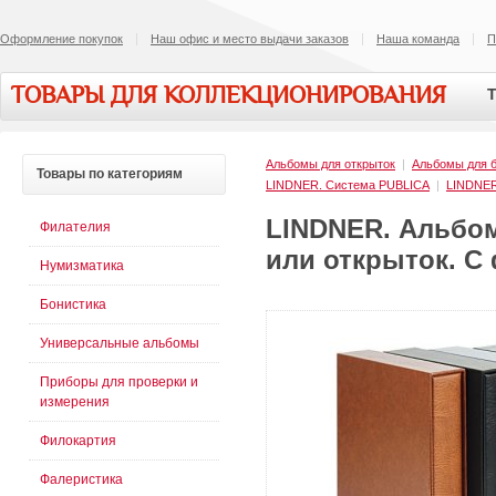
Оформление покупок
Наш офис и место выдачи заказов
Наша команда
П
ТОВАРЫ ДЛЯ КОЛЛЕКЦИОНИРОВАНИЯ
Т
Альбомы для открыток
|
Альбомы для 
Товары
по категориям
LINDNER. Система PUBLICA
|
LINDNE
LINDNER. Альбом
Филателия
или открыток. С
Нумизматика
Бонистика
Универсальные альбомы
Приборы для проверки и
измерения
Филокартия
Фалеристика