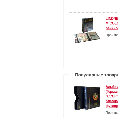
LINDNE
M COLO
банкнот
Произво
Популярные товар
Альбом
(Герма
"СССР" 
благор
футля
Произво