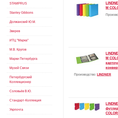
LINDNE
STAMPRUS
M COLO
Stanley Gibbons
Произво
Должанский Ю.М.
Зверев
ИТЦ "Марка"
М.В. Кругов
LINDNE
M COLO
Марки Петербурга
карточ
конвер
Музей Связи
Производство:
LINDNER
Петербургский
Коллекционер
Соловьёв В.Ю.
Стандарт-Коллекция
LINDNE
футля
Укрпочта
COLOR.