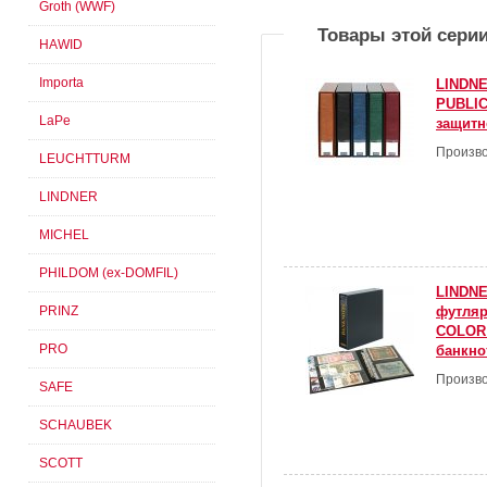
Groth (WWF)
Товары этой сери
HAWID
Importa
LINDNE
PUBLIC
LaPe
защитн
Произво
LEUCHTTURM
LINDNER
MICHEL
PHILDOM (ex-DOMFIL)
LINDNE
футля
PRINZ
COLOR 
PRO
банкно
Произво
SAFE
SCHAUBEK
SCOTT