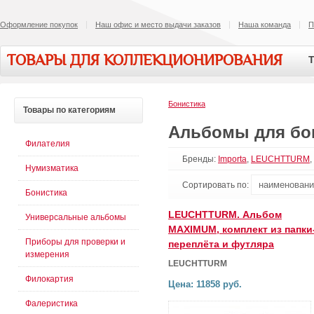
Оформление покупок
Наш офис и место выдачи заказов
Наша команда
П
ТОВАРЫ ДЛЯ КОЛЛЕКЦИОНИРОВАНИЯ
Т
Бонистика
Товары
по категориям
Альбомы для бо
Филателия
Бренды:
Importa
,
LEUCHTTURM
,
Нумизматика
Сортировать по:
Бонистика
LEUCHTTURM. Альбом
Универсальные альбомы
MAXIMUM, комплект из папки
Приборы для проверки и
переплёта и футляра
измерения
LEUCHTTURM
Филокартия
Цена: 11858 руб.
Фалеристика