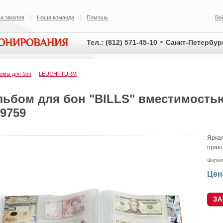
и заказов
Наша команда
Помощь
Во
ИОНИРОВАНИЯ
Тел.: (812) 571-45-10
Санкт-Петербург
омы для бон
|
LEUCHTTURM
льбом для бон "BILLS" вместимостью 
9759
Яркая
прак
Фирм
Цен