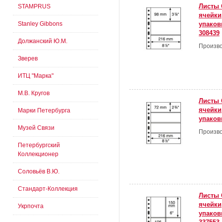
Листы 
STAMPRUS
ячейки
Stanley Gibbons
упаковк
308439
Должанский Ю.М.
Произво
Зверев
ИТЦ "Марка"
М.В. Кругов
Листы 
ячейки
Марки Петербурга
упаковк
Музей Связи
Произво
Петербургский
Коллекционер
Соловьёв В.Ю.
Стандарт-Коллекция
Листы 
ячейки
Укрпочта
упаковк