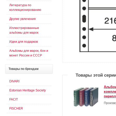
Литература по
коллекционированию
Другие увлечения
Иллюстрированные
альбомы для марок
Идеи для подарков
Альбомы для марок, бон и
монет России и СССР
Товары
по брендам
Товары этой сери
DIVARI
Альбом
Estonian Heritage Society
компле
перепл
FACIT
Произво
FISCHER