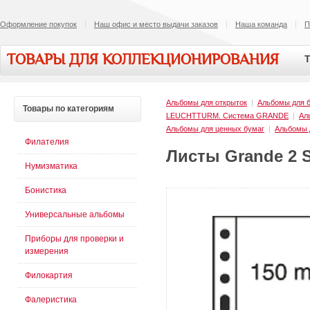
Оформление покупок
Наш офис и место выдачи заказов
Наша команда
П
ТОВАРЫ ДЛЯ КОЛЛЕКЦИОНИРОВАНИЯ
Т
Альбомы для открыток
|
Альбомы для 
Товары
по категориям
LEUCHTTURM. Cистема GRANDE
|
Ал
Альбомы для ценных бумаг
|
Альбомы 
Филателия
Листы Grande 2 S
Нумизматика
Бонистика
Универсальные альбомы
Приборы для проверки и
измерения
Филокартия
Фалеристика