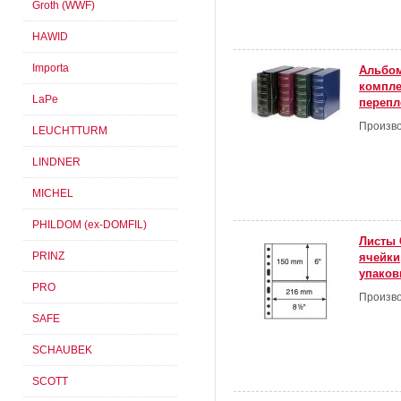
Groth (WWF)
HAWID
Importa
Альбом
компле
LaPe
перепл
Произво
LEUCHTTURM
LINDNER
MICHEL
PHILDOM (ex-DOMFIL)
Листы 
PRINZ
ячейки
упаковк
PRO
Произво
SAFE
SCHAUBEK
SCOTT