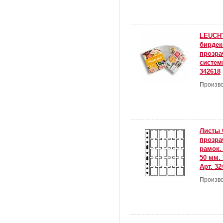
LEUCH
бирдек
прозра
систем
342618
Произво
Листы 
прозра
рамок.
50 мм. 
Арт. 32
Произво