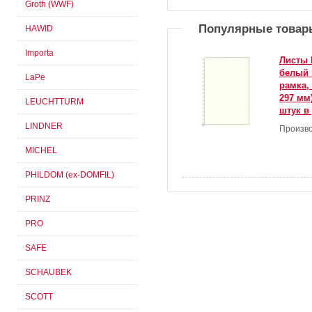
Groth (WWF)
Популярные товар
HAWID
Importa
Листы 
белый 
LaPe
рамка,
297 мм)
LEUCHTTURM
штук в
LINDNER
Произво
MICHEL
PHILDOM (ex-DOMFIL)
PRINZ
PRO
SAFE
SCHAUBEK
SCOTT