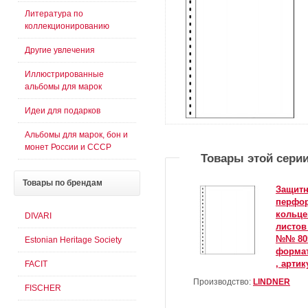
Литература по
коллекционированию
Другие увлечения
Иллюстрированные
альбомы для марок
Идеи для подарков
Альбомы для марок, бон и
монет России и СССР
Товары этой сери
Товары
по брендам
Защитн
перфор
кольце
DIVARI
листов
№№ 805
Estonian Heritage Society
формат
, артик
FACIT
Производство:
LINDNER
FISCHER