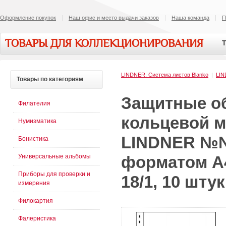
Оформление покупок
Наш офис и место выдачи заказов
Наша команда
П
ТОВАРЫ ДЛЯ КОЛЛЕКЦИОНИРОВАНИЯ
Т
LINDNER. Система листов Blanko
|
LI
Товары
по категориям
Защитные об
Филателия
кольцевой м
Нумизматика
LINDNER №№ 
Бонистика
Универсальные альбомы
форматом А4 
Приборы для проверки и
18/1, 10 штук
измерения
Филокартия
Фалеристика