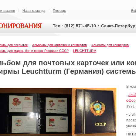
и заказов
Наша команда
Помощь
Во
ИОНИРОВАНИЯ
Тел.: (812) 571-45-10
Санкт-Петербург
омы для открыток
|
Альбомы для карточек и конвертов
|
Альбомы для конвертов
|
омы для марок, бон и монет России и СССР
|
LEUCHTTURM
льбом для почтовых карточек или к
ирмы Leuchtturm (Германия) систем
В ком
-
аль
офор
1991 
- 5 у
прозр
упако
По В