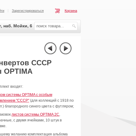
йти
Зарегистрироваться
Корзина
, наб. Мойки, 6
онвертов СССР
ы OPTIMA
плект входят:
бом системы OPTIMA с особым
млением "CCCР"
(для коллекций с 1918 по
гг.) благородного синего цвета с футляром;
паковок
листов системы OPTIMA 2С
,
ачные, с двумя ячейками, 10 штук в
вке.
ашему желанию комплектация альбома