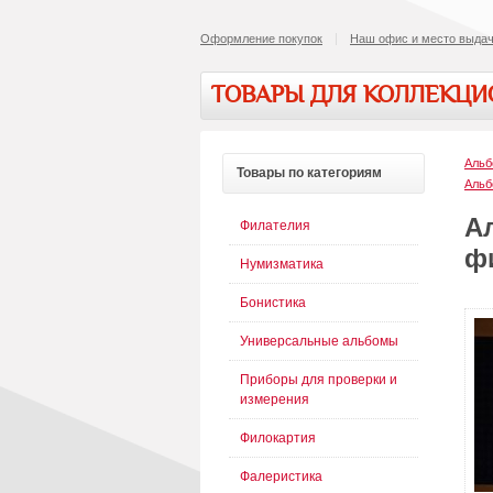
Оформление покупок
Наш офис и место выдач
ТОВАРЫ ДЛЯ КОЛЛЕКЦ
Альб
Товары
по категориям
Альб
А
Филателия
ф
Нумизматика
Бонистика
Универсальные альбомы
Приборы для проверки и
измерения
Филокартия
Фалеристика