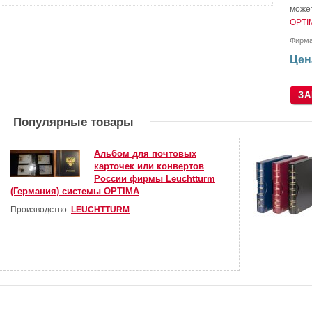
може
OPTI
Фирм
Цен
Популярные товары
Альбом для почтовых
карточек или конвертов
России фирмы Leuchtturm
(Германия) системы OPTIMA
Производство:
LEUCHTTURM