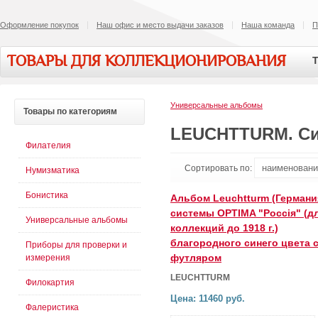
Оформление покупок
Наш офис и место выдачи заказов
Наша команда
П
ТОВАРЫ ДЛЯ КОЛЛЕКЦИОНИРОВАНИЯ
Т
Универсальные альбомы
Товары
по категориям
LEUCHTTURM. Си
Филателия
Сортировать по:
Нумизматика
Бонистика
Альбом Leuchtturm (Германи
системы OPTIMA "Россiя" (д
Универсальные альбомы
коллекций до 1918 г.)
благородного синего цвета 
Приборы для проверки и
футляром
измерения
LEUCHTTURM
Филокартия
Цена: 11460 руб.
Фалеристика