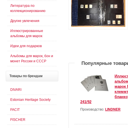
Литература по
коллекционированию
Другие увлечения
Иллюстрированные
альбомы для марок
Идеи для подарков
Альбомы для марок, бон и
монет России и СССР
Популярные товар
Иллюс
Товары
по брендам
альбом
марок Р
DIVARI
клеммт
бланко)
Estonian Heritage Society
241/92
Производство:
LINDNER
FACIT
FISCHER