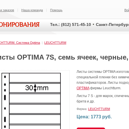
и заказов
Наша команда
Помощь
Во
ИОНИРОВАНИЯ
Тел.: (812) 571-45-10
Санкт-Петербург
HTTURM. Система Optima
|
LEUCHTTURM
сты OPTIMA 7S, семь ячеек, черные,
Листы системы OPTIMA изготов
специальной пленки без химич
пластификаторов. Листы подхо
OPTIMA
фирмы Leuchtturm.
Листы 7 S - для марок, спичечн
бритв и др.
Фирма:
LEUCHTTURM
Цена: 1773 руб.