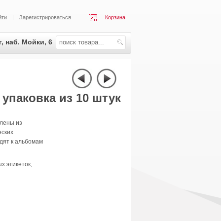
йти
Зарегистрироваться
Корзина
, наб. Мойки, 6
 упаковка из 10 штук
лены из
еских
дят к альбомам
ых этикеток,