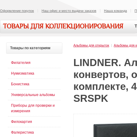
Оформление покупок
Наш офис и место выдачи заказов
Наша команда
П
ТОВАРЫ ДЛЯ КОЛЛЕКЦИОНИРОВАНИЯ
Т
Альбомы для открыток
|
Альбомы для к
Товары
по категориям
LINDNER. Ал
Филателия
конвертов, 
Нумизматика
комплекте, 4
Бонистика
Универсальные альбомы
SRSPK
Приборы для проверки и
измерения
Филокартия
Фалеристика