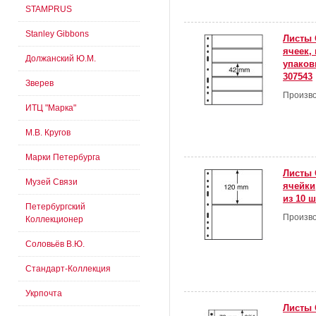
STAMPRUS
Stanley Gibbons
Листы 
ячеек,
Должанский Ю.М.
упаковк
307543
Зверев
Произво
ИТЦ "Марка"
М.В. Кругов
Марки Петербурга
Листы 
Музей Связи
ячейки
из 10 ш
Петербургский
Произво
Коллекционер
Соловьёв В.Ю.
Стандарт-Коллекция
Укрпочта
Листы 