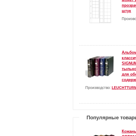
прозра
штук
Произво
Альбом
класси
SIGNUM
тыльно
для об
содерж
Производство:
LEUCHTTUR
Популярные товар
Кожаны