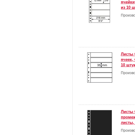
ячейки
из 10 ш
Произво
Листы 
ячеек,
10 шту
Произво
Листы 
проме
листы,
Произво