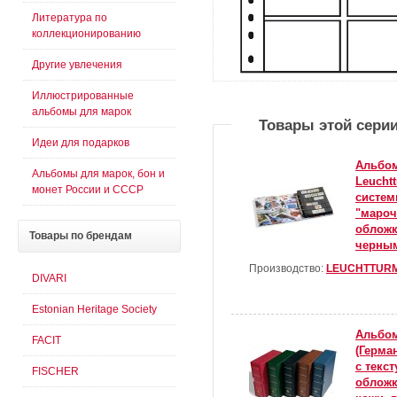
Литература по
коллекционированию
Другие увлечения
Иллюстрированные
альбомы для марок
Товары этой сери
Идеи для подарков
Альбом
Альбомы для марок, бон и
Leucht
монет России и СССР
систем
"мароч
обложк
Товары
по брендам
черны
Производство:
LEUCHTTUR
DIVARI
Estonian Heritage Society
Альбом
FACIT
(Герма
с текс
FISCHER
обложк