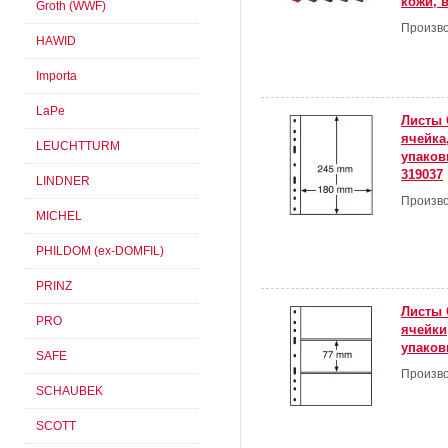
кожи, 
Groth (WWF)
Произво
HAWID
Importa
LaPe
Листы 
ячейка
LEUCHTTURM
упаковк
319037
LINDNER
Произво
MICHEL
PHILDOM (ex-DOMFIL)
PRINZ
Листы 
PRO
ячейки
упаков
SAFE
Произво
SCHAUBEK
SCOTT