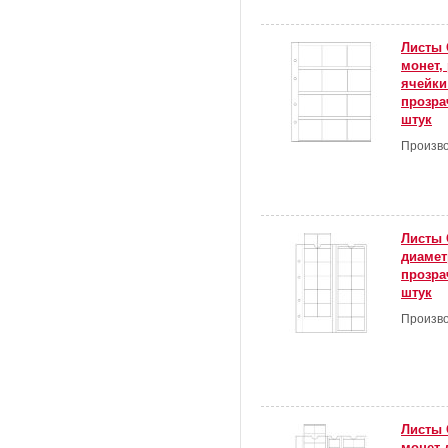
Листы 
монет,
ячейки
прозра
штук
Произво
Листы 
диамет
прозра
штук
Произво
Листы 
монет 