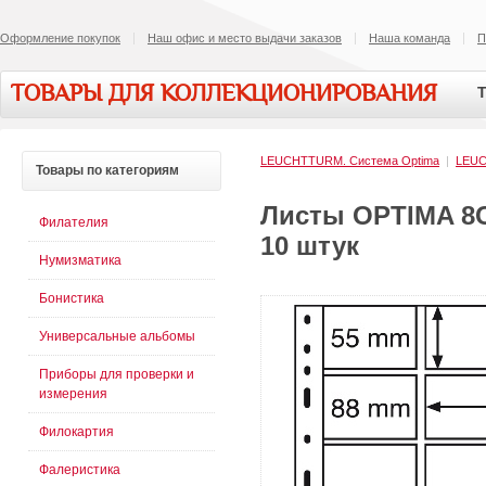
Оформление покупок
Наш офис и место выдачи заказов
Наша команда
П
ТОВАРЫ ДЛЯ КОЛЛЕКЦИОНИРОВАНИЯ
Т
LEUCHTTURM. Система Optima
|
LEU
Товары
по категориям
Листы OPTIMA 8С
Филателия
10 штук
Нумизматика
Бонистика
Универсальные альбомы
Приборы для проверки и
измерения
Филокартия
Фалеристика