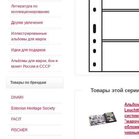
Литература по
коллекционированию
Другие увлечения
Иллюстрированные
альбомы для марок
Идеи для подарков
Альбомы для марок, бон и
монет России и СССР
Товары
по брендам
Товары этой сери
DIVARI
Альбом
Estonian Heritage Society
Leucht
систем
FACIT
"мароч
обложк
FISCHER
черны