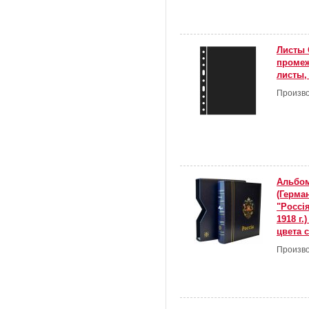
Листы 
проме
листы,
Произво
Альбом
(Герма
"Россi
1918 г.
цвета 
Произво