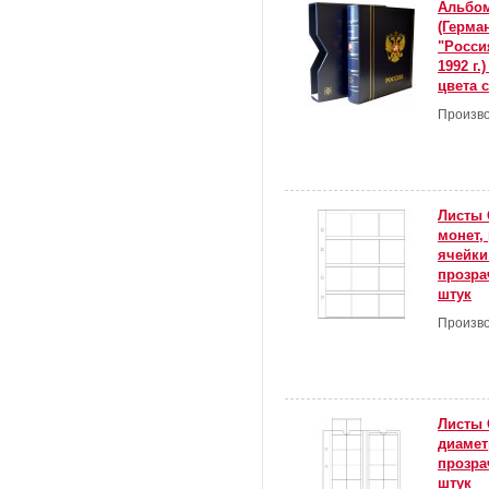
Альбом
(Герма
"Росси
1992 г.
цвета 
Произво
Листы 
монет,
ячейки
прозра
штук
Произво
Листы 
диамет
прозра
штук