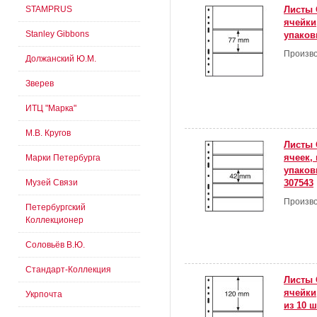
STAMPRUS
Листы 
ячейки
Stanley Gibbons
упаков
Произво
Должанский Ю.М.
Зверев
ИТЦ "Марка"
М.В. Кругов
Листы 
ячеек,
Марки Петербурга
упаковк
Музей Связи
307543
Произво
Петербургский
Коллекционер
Соловьёв В.Ю.
Стандарт-Коллекция
Листы 
ячейки
Укрпочта
из 10 ш