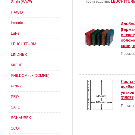
Производство:
LEUCHTTUR
Groth (WWF)
HAWID
Importa
Альбом
(Герма
LaPe
с текс
обложк
LEUCHTTURM
кожи, 
Произво
LINDNER
MICHEL
PHILDOM (ex-DOMFIL)
Листы 
PRINZ
ячейка
упаковк
PRO
319037
Произво
SAFE
SCHAUBEK
SCOTT