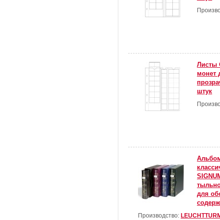
Произво
Листы 
монет 
прозра
штук
Произво
Альбом
класси
SIGNUM
тыльно
для об
содерж
Производство:
LEUCHTTUR