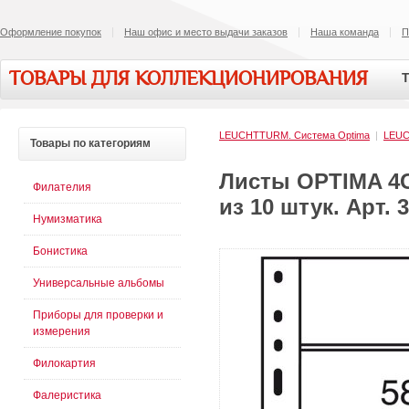
Оформление покупок
Наш офис и место выдачи заказов
Наша команда
П
ТОВАРЫ ДЛЯ КОЛЛЕКЦИОНИРОВАНИЯ
Т
LEUCHTTURM. Система Optima
|
LEU
Товары
по категориям
Листы OPTIMA 4С
Филателия
из 10 штук. Арт. 
Нумизматика
Бонистика
Универсальные альбомы
Приборы для проверки и
измерения
Филокартия
Фалеристика