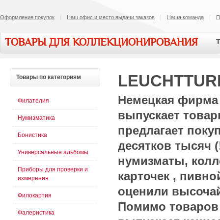
Оформление покупок
Наш офис и место выдачи заказов
Наша команда
П
ТОВАРЫ ДЛЯ КОЛЛЕКЦИОНИРОВАНИЯ
Т
LEUCHTTUR
Товары
по категориям
Немецкая фирм
Филателия
выпускает товар
Нумизматика
предлагает поку
Бонистика
десятков тысяч 
Универсальные альбомы
нумизматы, кол
Приборы для проверки и
карточек , пивно
измерения
оценили высочай
Филокартия
Помимо товаров 
Фалеристика