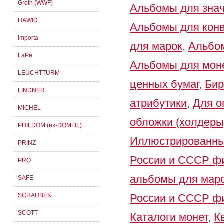
Groth (WWF)
Альбомы для зна
HAWID
Альбомы для кон
Importa
для марок
,
Альбом
LaPe
Альбомы для мон
LEUCHTTURM
ценных бумаг
,
Бир
LINDNER
атрибутики
,
Для о
MICHEL
обложки (холдеры
PHILDOM (ex-DOMFIL)
Иллюстрированны
PRINZ
России и СССР 
PRO
альбомы для мар
SAFE
SCHAUBEK
России и СССР 
SCOTT
Каталоги монет
,
К