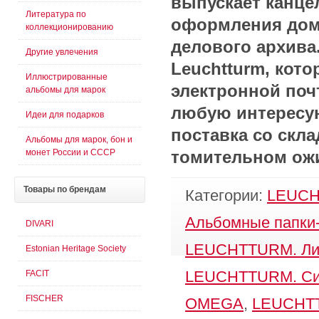
выпускает канце
Литература по
оформления дома
коллекционированию
делового архива
Другие увлечения
Leuchtturm, кот
Иллюстрированные
электронной по
альбомы для марок
любую интересу
Идеи для подарков
поставка со скла
Альбомы для марок, бон и
монет России и СССР
томительном ож
Товары
по брендам
Категории:
LEUCH
Альбомные папки
DIVARI
LEUCHTTURM. Ли
Estonian Heritage Society
FACIT
LEUCHTTURM. С
FISCHER
OMEGA
,
LEUCHTT