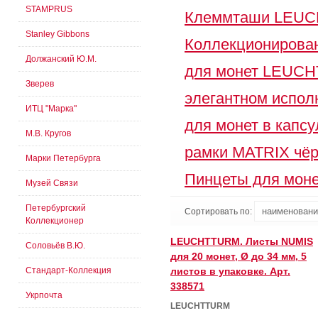
STAMPRUS
Клеммташи LEU
Stanley Gibbons
Коллекционирова
Должанский Ю.М.
для монет LEUC
Зверев
элегантном испол
ИТЦ "Марка"
для монет в капсу
М.В. Кругов
рамки MATRIX чё
Марки Петербурга
Пинцеты для моне
Музей Связи
Петербургский
Сортировать по:
Коллекционер
LEUCHTTURM. Листы NUMIS
Соловьёв В.Ю.
для 20 монет, Ø до 34 мм, 5
Стандарт-Коллекция
листов в упаковке. Арт.
338571
Укрпочта
LEUCHTTURM