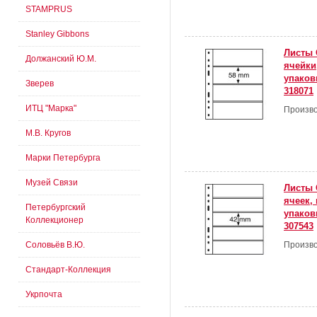
STAMPRUS
Stanley Gibbons
Листы 
Должанский Ю.М.
ячейки
упаковк
Зверев
318071
ИТЦ "Марка"
Произво
М.В. Кругов
Марки Петербурга
Музей Связи
Листы 
ячеек,
Петербургский
упаковк
Коллекционер
307543
Соловьёв В.Ю.
Произво
Стандарт-Коллекция
Укрпочта