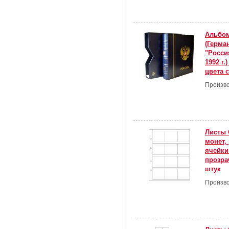
Альбом
(Герма
"Росси
1992 г.
цвета 
Произво
Листы 
монет,
ячейки
прозра
штук
Произво