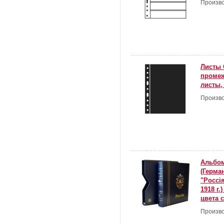
Произво
Листы 
проме
листы,
Произво
Альбом
(Герма
"Россi
1918 г.
цвета 
Произво