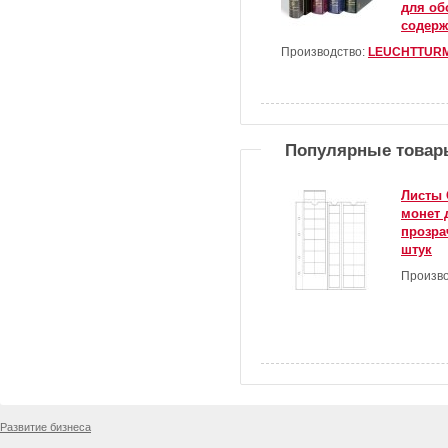
для об
содерж
Производство:
LEUCHTTUR
Популярные товар
Листы 
монет 
прозра
штук
Произво
Развитие бизнеса