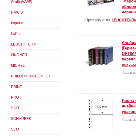
"мароч
Groth (WWF)
обложк
черны
HAWID
Производство:
LEUCHTTUR
Importa
LaPe
Альбом
LEUCHTTURM
(Герма
OPTIMA
LINDNER
перепп
искусс
MICHEL
Произво
PHILDOM (ex-DOMFIL)
PRINZ
PRO
Листы 
ячейки
SAFE
упаков
SCHAUBEK
Произво
SCOTT