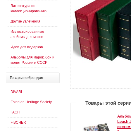
Литература по
коллекционированию
Другие увлечения
Иллюстрированные
альбомы для марок
Идеи для подарков
Альбомы для марок, бон и
монет России и СССР
Товары
по брендам
DIVARI
Estonian Heritage Society
Товары этой сери
FACIT
Альбом
Leucht
FISCHER
систем