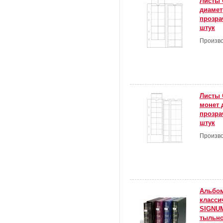
Листы 
диамет
прозра
штук
Произво
Листы 
монет 
прозра
штук
Произво
Альбом
класси
SIGNUM
тыльно