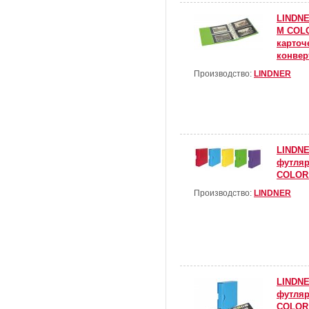
LINDNE
M COLO
карточ
конвер
Производство:
LINDNER
LINDNE
футля
COLOR.
Производство:
LINDNER
LINDNE
футля
COLOR 