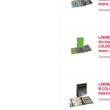
марок.
Произво
LINDNE
футля
COLOR 
монет.
Произво
LINDNE
M COLO
банкнот
Произво