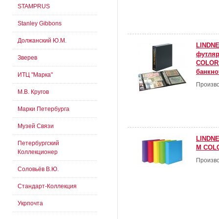
STAMPRUS
Stanley Gibbons
Должанский Ю.М.
LINDNE
футля
Зверев
COLOR 
банкно
ИТЦ "Марка"
Произво
М.В. Кругов
Марки Петербурга
Музей Связи
LINDNE
Петербургский
M COLO
Коллекционер
Произво
Соловьёв В.Ю.
Стандарт-Коллекция
Укрпочта