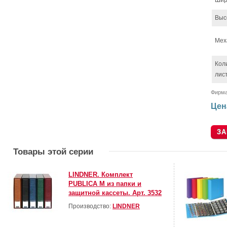
Шир
Выс
Мех
Кол
лис
Фирм
Цен
Товары этой серии
LINDNER. Комплект
PUBLICA M из папки и
защитной кассеты. Арт. 3532
Производство:
LINDNER