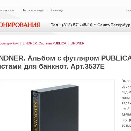
и заказов
Наша команда
Помощь
Во
ИОНИРОВАНИЯ
Тел.: (812) 571-45-10
Санкт-Петербург
омы для бон
|
LINDNER. Система PUBLICA
|
LINDNER
INDNER. Альбом с футляром PUBLICA
стами для банкнот. Арт.3537E
Высок
сери
вид, 
конс
являю
альб
делае
внут
возм