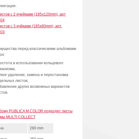
лектация:
истов с 2 ячейками (185x120mm), арт
04
истов с 3 ячйками (185x80mm), арт.
03
мущества перед классическими альбомами
он:
остота в использовании кольцевого
ханизма;
гкое удаление, замена и перестановка
дельных листов;
бавление других возможных вариантов
стов.
ьбому PUBLICA M COLOR подходят листы
емы MULTI COLLECT
на
280 mm