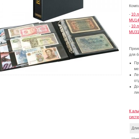
Комп
-
10 л
MU14
-
10 л
MU31
Преи
для б
Пр
ме
Ле
от
До
ли
К ал
сист
Дли