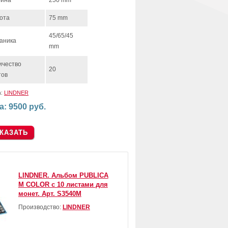
ина
250 mm
ота
75 mm
45/65/45
аника
mm
ичество
20
тов
а:
LINDNER
а: 9500 руб.
LINDNER. Альбом PUBLICA
M COLOR с 10 листами для
монет. Арт. S3540M
Производство:
LINDNER