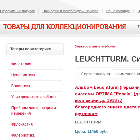
Оформление покупок
Наш офис и место выдачи заказов
Наша команда
П
ТОВАРЫ ДЛЯ КОЛЛЕКЦИОНИРОВАНИЯ
Т
Универсальные альбомы
Товары
по категориям
LEUCHTTURM. Си
Филателия
Сортировать по:
Нумизматика
Бонистика
Альбом Leuchtturm (Германи
системы OPTIMA "Россiя" (д
Универсальные альбомы
коллекций до 1918 г.)
благородного синего цвета 
Приборы для проверки и
футляром
измерения
LEUCHTTURM
Филокартия
Цена: 11460 руб.
Фалеристика