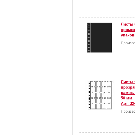
Листы 
промеж
упаковк
Произво
Листы 
прозра
рамок.
50 мм. 
Арт. 32
Произво