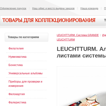
Оформление покупок
Наш офис и место выдачи заказов
Наша команда
П
ТОВАРЫ ДЛЯ КОЛЛЕКЦИОНИРОВАНИЯ
Т
LEUCHTTURM. Cистема GRANDE
|
Ид
Товары
по категориям
LEUCHTTURM
LEUCHTTURM. Ал
Филателия
листами системы
Нумизматика
Бонистика
Универсальные альбомы
Приборы для проверки и
измерения
Филокартия
Фалеристика