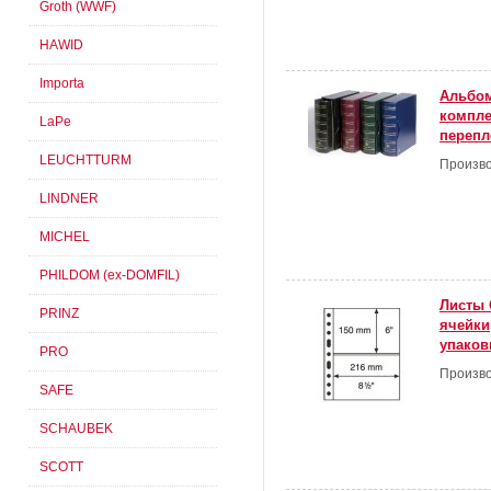
Groth (WWF)
HAWID
Importa
Альбом
компле
LaPe
перепл
LEUCHTTURM
Произво
LINDNER
MICHEL
PHILDOM (ex-DOMFIL)
Листы 
PRINZ
ячейки
упаковк
PRO
Произво
SAFE
SCHAUBEK
SCOTT