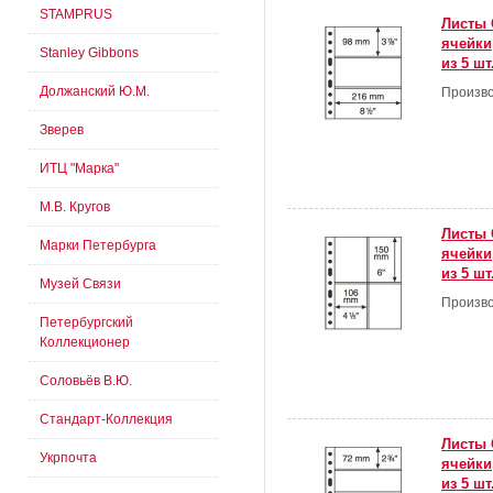
STAMPRUS
Листы 
ячейки
Stanley Gibbons
из 5 шт
Должанский Ю.М.
Произво
Зверев
ИТЦ "Марка"
М.В. Кругов
Листы 
Марки Петербурга
ячейки
из 5 шт
Музей Связи
Произво
Петербургский
Коллекционер
Соловьёв В.Ю.
Стандарт-Коллекция
Листы 
Укрпочта
ячейки
из 5 шт