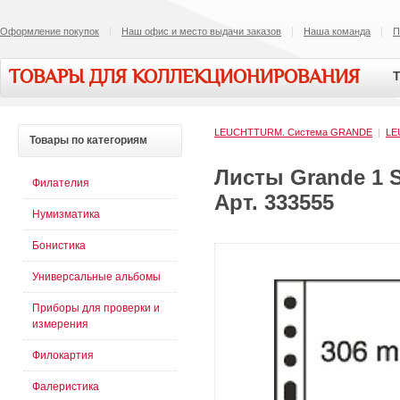
Оформление покупок
Наш офис и место выдачи заказов
Наша команда
П
ТОВАРЫ ДЛЯ КОЛЛЕКЦИОНИРОВАНИЯ
Т
LEUCHTTURM. Cистема GRANDE
|
LE
Товары
по категориям
Листы Grande 1 S
Филателия
Арт. 333555
Нумизматика
Бонистика
Универсальные альбомы
Приборы для проверки и
измерения
Филокартия
Фалеристика