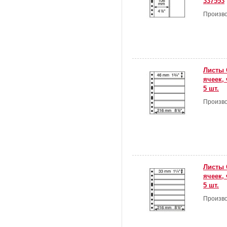
337553
Произво
Листы 
ячеек,
5 шт.
Произво
Листы 
ячеек,
5 шт.
Произво