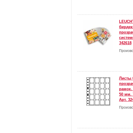
LEUCH
бирдек
прозра
систем
342618
Произво
Листы 
прозра
рамок.
50 мм. 
Арт. 32
Произво