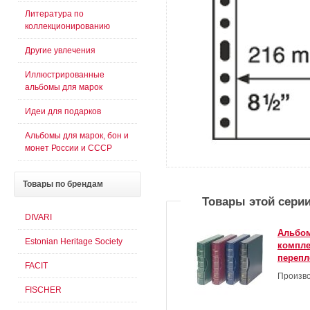
Литература по
коллекционированию
Другие увлечения
Иллюстрированные
альбомы для марок
Идеи для подарков
Альбомы для марок, бон и
монет России и СССР
Товары
по брендам
Товары этой сери
DIVARI
Альбом
Estonian Heritage Society
компле
перепл
FACIT
Произво
FISCHER