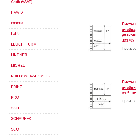
Groth (WWF)
HAWID
Importa
Листы 
ячейка
LaPe
упаковк
321709
LEUCHTTURM
Произво
LINDNER
MICHEL
PHILDOM (ex-DOMFIL)
Листы 
PRINZ
ячейки
из 5 шт
PRO
Произво
SAFE
SCHAUBEK
SCOTT