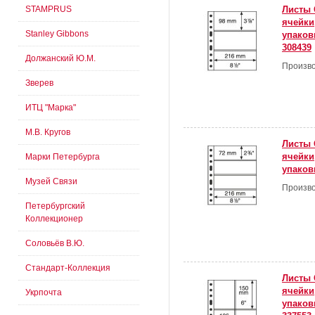
STAMPRUS
Листы 
ячейки
Stanley Gibbons
упаковк
308439
Должанский Ю.М.
Произво
Зверев
ИТЦ "Марка"
М.В. Кругов
Листы 
ячейки
Марки Петербурга
упаковк
Музей Связи
Произво
Петербургский
Коллекционер
Соловьёв В.Ю.
Стандарт-Коллекция
Листы 
ячейки
Укрпочта
упаковк