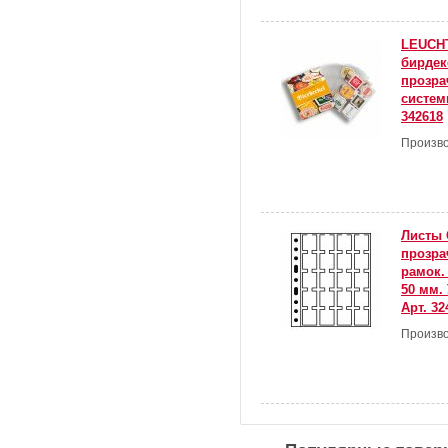
LEUCH
бирдек
прозра
систем
342618
Произво
Листы 
прозра
рамок.
50 мм. 
Арт. 32
Произво