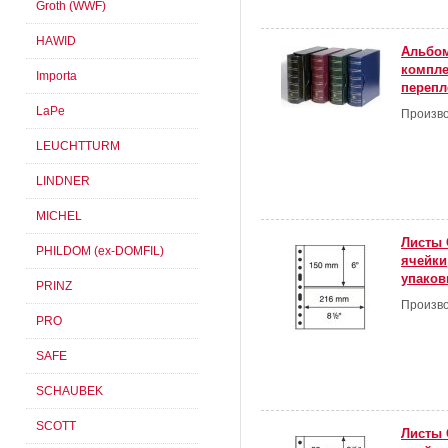
Groth (WWF)
HAWID
Альбом
компле
Importa
перепл
LaPe
Произво
LEUCHTTURM
LINDNER
MICHEL
Листы 
PHILDOM (ex-DOMFIL)
ячейки
упаковк
PRINZ
Произво
PRO
SAFE
SCHAUBEK
SCOTT
Листы 