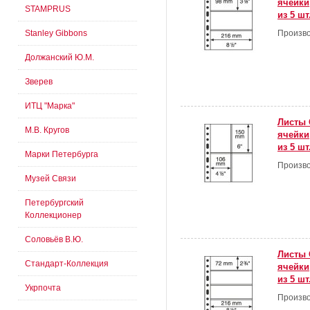
ячейки
STAMPRUS
из 5 шт
Stanley Gibbons
Произво
Должанский Ю.М.
Зверев
ИТЦ "Марка"
Листы 
М.В. Кругов
ячейки
из 5 шт
Марки Петербурга
Произво
Музей Связи
Петербургский
Коллекционер
Соловьёв В.Ю.
Листы 
Стандарт-Коллекция
ячейки
из 5 шт
Укрпочта
Произво