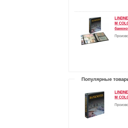
LINDNE
M COLO
банкнот
Произво
Популярные товар
LINDNE
M COLO
Произво