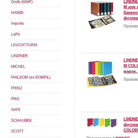
LINDNE
Groth (WWF)
M для 
банкно
HAWID
футляр
Importa
Произво
LaPe
LEUCHTTURM
LINDNER
LINDNE
M COLO
MICHEL
марок.
PHILDOM (ex-DOMFIL)
Произво
PRINZ
PRO
SAFE
LINDNE
SCHAUBEK
футля
COLOR.
SCOTT