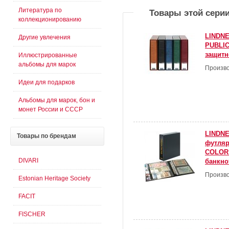
Литература по
Товары этой сери
коллекционированию
LINDNE
Другие увлечения
PUBLIC
защитн
Иллюстрированные
альбомы для марок
Произво
Идеи для подарков
Альбомы для марок, бон и
монет России и СССР
LINDNE
Товары
по брендам
футля
COLOR 
DIVARI
банкно
Произво
Estonian Heritage Society
FACIT
FISCHER