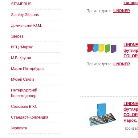
конвер
STAMPRUS
Производство:
LINDNER
Stanley Gibbons
Должанский Ю.М.
Зверев
LINDNE
ИТЦ "Марка"
футля
COLOR.
М.В. Кругов
Производство:
LINDNER
Марки Петербурга
Музей Связи
Петербургский
Коллекционер
LINDNE
Соловьёв В.Ю.
футля
COLOR 
Стандарт-Коллекция
марок.
Укрпочта
Произво