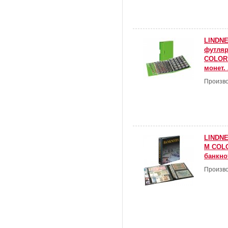
LINDNE
футля
COLOR 
монет.
Произво
LINDNE
M COLO
банкнот
Произво