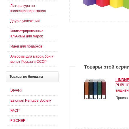
Литература по
коллекционированию
Другие увлечения
Иллюстрированные
альбомы для марок
Идеи для подарков
Альбомы для марок, бон и
монет России и СССР
Товары этой сери
Товары
по брендам
LINDNE
PUBLIC
защитн
DIVARI
Произво
Estonian Heritage Society
FACIT
FISCHER