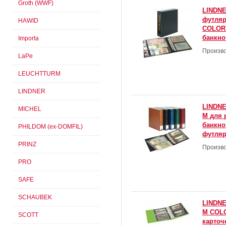
Groth (WWF)
LINDNE
футля
HAWID
COLOR 
банкно
Importa
Произво
LaPe
LEUCHTTURM
LINDNER
LINDNE
MICHEL
M для 
банкно
PHILDOM (ex-DOMFIL)
футляр
PRINZ
Произво
PRO
SAFE
SCHAUBEK
LINDNE
M COLO
SCOTT
карточ