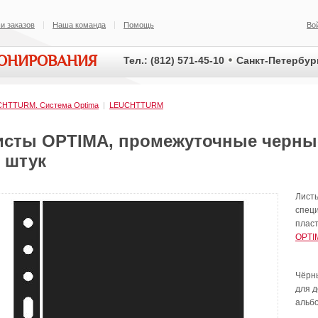
и заказов
Наша команда
Помощь
Во
ИОНИРОВАНИЯ
Тел.: (812) 571-45-10
Санкт-Петербург
HTTURM. Система Optima
|
LEUCHTTURM
исты OPTIMA, промежуточные черные
 штук
Лист
специ
плас
OPTI
Чёрн
для 
альб