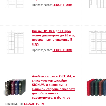
Производство:
LEUCHTTURM
Листы OPTIMA для Евро-
монет диаметром до 26 мм,
прозрачные, в упаковке 5
штук
Производство:
LEUCHTTURM
Альбом системы OPTIMA, в
классическом дизайне
SIGNUM, с окошком на
тыльной стороне переплёта
для обозначения
содержимого, в футляре
Производство:
LEUCHTTURM