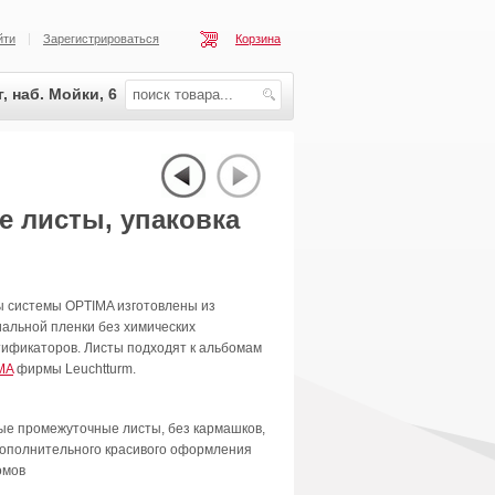
йти
Зарегистрироваться
Корзина
, наб. Мойки, 6
 листы, упаковка
ы системы OPTIMA изготовлены из
альной пленки без химических
тификаторов. Листы подходят к альбомам
MA
фирмы Leuchtturm.
ые промежуточные листы, без кармашков,
дополнительного красивого оформления
омов