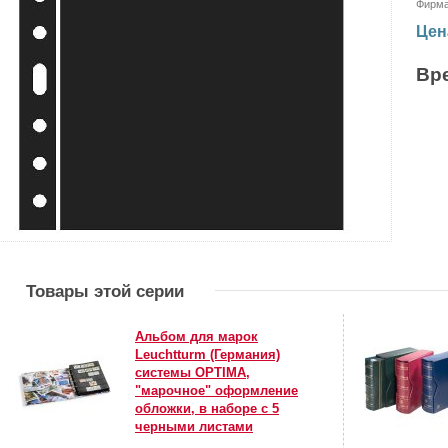
Фирм
Цен
Вр
Товары этой серии
Альбом для марок
Leuchtturm (Германия)
системы OPTIMA,
"марочное" оформление
обложки, в наборе с 5
черными листами